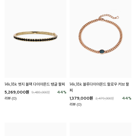
14k,18k 엣지 블랙 다이아몬드 뱅글 팔찌
14k,18k 블루다이아몬드 할로우 커브 팔
찌
5,269,000
원
44
%
9,489,000
원
1,379,000
원
44
%
리뷰 (0)
2,479,000
원
리뷰 (0)