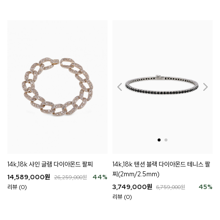
14k,18k 텐션 블랙 다이아몬드 테니스 팔
14k,18k 샤인 글램 다이아몬드 팔찌
찌(2mm/2.5mm)
14,589,000
원
44
%
26,259,000
원
3,749,000
원
45
%
리뷰 (0)
6,759,000
원
리뷰 (0)