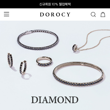
신규회원 10% 웰컴혜택