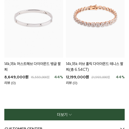
14k,18k 러브 홀릭 다이아몬드 테니스 팔
14k,18k 머스트해브 다이아몬드 뱅글 팔
찌(총 6.54CT)
찌
12,199,000
원
44
%
8,649,000
원
44
%
21,959,000
원
15,559,000
원
리뷰 (0)
리뷰 (0)
더보기
CUSTOMER CENTER