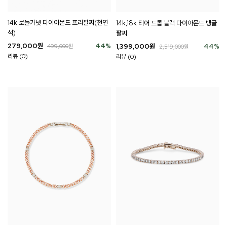
14k 로돌가넷 다이아몬드 프리팔찌(천연
14k,18k 티어 드롭 블랙 다이아몬드 뱅글
석)
팔찌
279,000
원
44
%
1,399,000
원
44
%
499,000
원
2,519,000
원
리뷰 (0)
리뷰 (0)