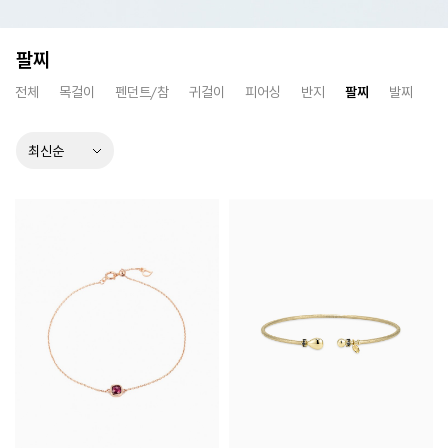
팔찌
전체
목걸이
펜던트/참
귀걸이
피어싱
반지
팔찌
발찌