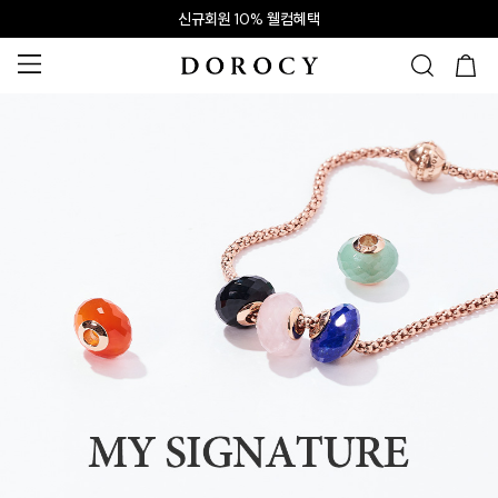
신규회원 10% 웰컴혜택