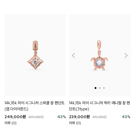
14k,18k 마이 시그니처 스파클 참 펜던트
14k,18k 마이 시그니처 럭키 애니멀 참 펜
(랩 다이아몬드)
던트(3type)
249,000
원
43
%
239,000
원
43
%
439,000
원
419,000
원
리뷰 (0)
리뷰 (0)