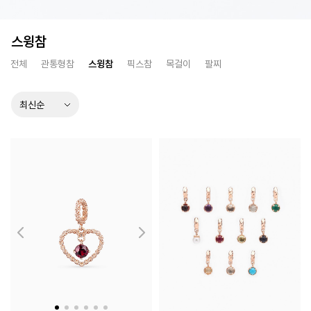
스윙참
전체
관통형참
스윙참
픽스참
목걸이
팔찌