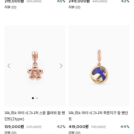
219,000
원
45
%
249,000
원
43
%
399,000
원
439,000
원
리뷰 (0)
리뷰 (0)
14k,18k 마이 시그니처 스윙 플라워 참 펜
14k,18k 마이 시그니처 푸른지구 참 펜던
던트(2type)
트
139,000
원
42
%
419,000
원
44
%
239,000
원
749,000
원
리뷰 (0)
리뷰 (0)