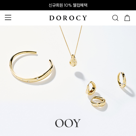
신규회원 10% 웰컴혜택