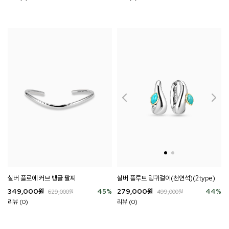
실버 플로에 커브 뱅글 팔찌
실버 플루트 링귀걸이(천연석)(2type)
349,000
원
45
%
279,000
원
44
%
629,000
원
499,000
원
리뷰 (0)
리뷰 (0)