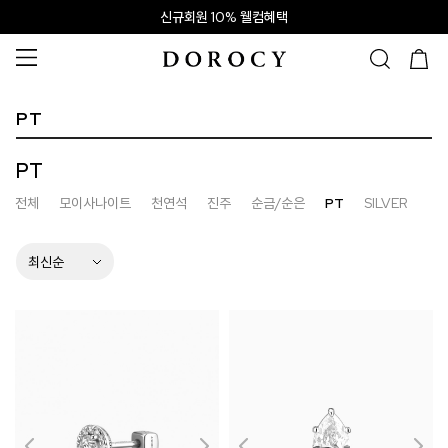
신규회원 10% 웰컴혜택
PT
PT
전체
모이사나이트
천연석
진주
순금/순은
PT
SILVER