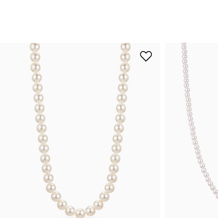
랩다이아몬드
모이
순금
선물추천