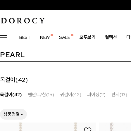
BEST
NEW
SALE
모두보기
컬렉션
다
PEARL
목걸이(
42
)
목걸이(42)
펜던트/참(15)
귀걸이(42)
피어싱(2)
반지(13)
상품정렬