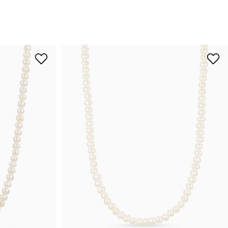
니처
하쿠나마타타