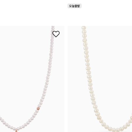
시나이트
세일
베스트
신상
아트랑
시그
진주
다이아몬드