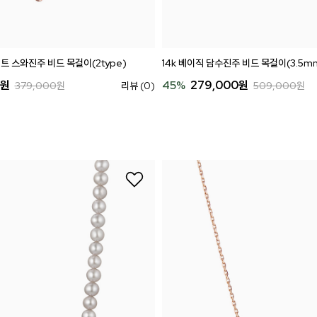
트 스와진주 비드 목걸이(2type)
14k 베이직 담수진주 비드 목걸이(3.5m
원
45
%
279,000
원
379,000
원
리뷰 (0)
509,000
원