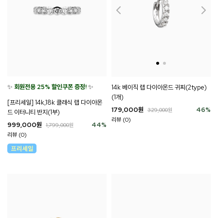
✨
회원전용 25% 할인쿠폰 증정!
✨
14k 베이직 랩 다이아몬드 귀찌(2type)
(1개)
[프리세일] 14k,18k 클래식 랩 다이아몬
179,000
원
46
%
329,000
원
드 이터니티 반지(1부)
리뷰 (0)
999,000
원
44
%
1,799,000
원
리뷰 (0)