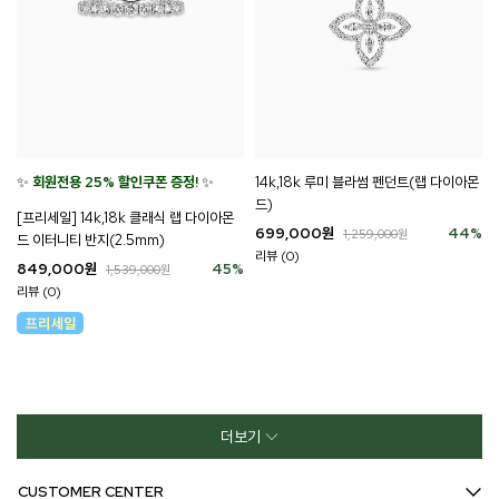
✨
회원전용 25% 할인쿠폰 증정!
✨
14k,18k 루미 블라썸 펜던트(랩 다이아몬
드)
[프리세일] 14k,18k 클래식 랩 다이아몬
699,000
원
44
%
1,259,000
원
드 이터니티 반지(2.5mm)
리뷰 (0)
849,000
원
45
%
1,539,000
원
리뷰 (0)
더보기
CUSTOMER CENTER