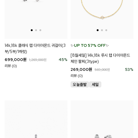
14k,18k 클래식 랩 다이아몬드 귀걸이(3
✨
UP TO 57% OFF
✨
부/5부/1캐럿)
[8월세일] 14k,18k 루시 랩 다이아몬드
699,000
원
45
%
1,269,000
원
체인 팔찌(3type)
리뷰 (0)
269,000
원
53
%
569,000
원
리뷰 (0)