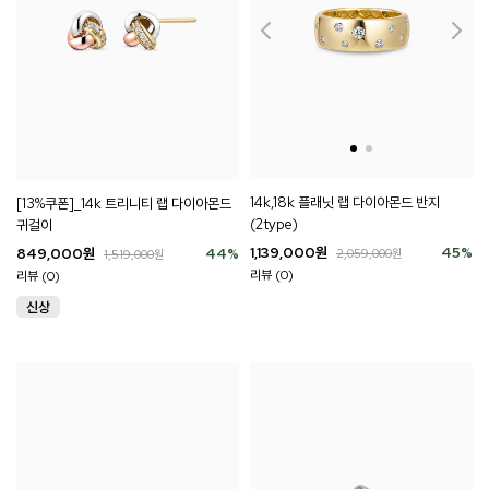
14k,18k 플래닛 랩 다이아몬드 반지
[13%쿠폰]_14k 트리니티 랩 다이아몬드
(2type)
귀걸이
1,139,000
원
45
%
849,000
원
44
%
2,059,000
원
1,519,000
원
리뷰 (0)
리뷰 (0)