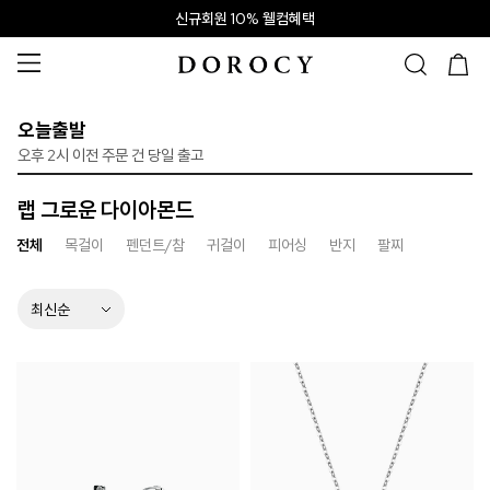
신규회원 10% 웰컴혜택
오늘출발
오후 2시 이전 주문 건 당일 출고
랩 그로운 다이아몬드
전체
목걸이
펜던트/참
귀걸이
피어싱
반지
팔찌