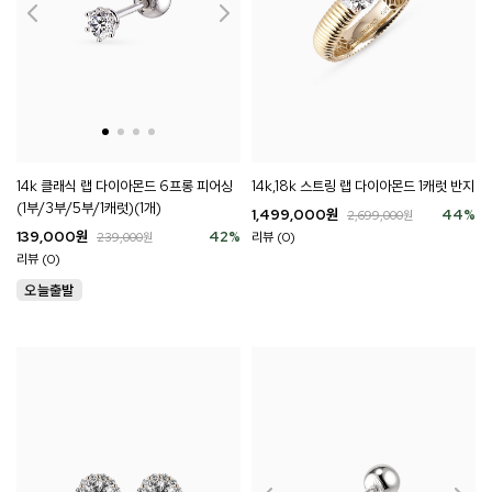
14k 클래식 랩 다이아몬드 6프롱 피어싱
14k,18k 스트링 랩 다이아몬드 1캐럿 반지
(1부/3부/5부/1캐럿)(1개)
1,499,000
원
44
%
2,699,000
원
139,000
원
42
%
리뷰 (0)
239,000
원
리뷰 (0)