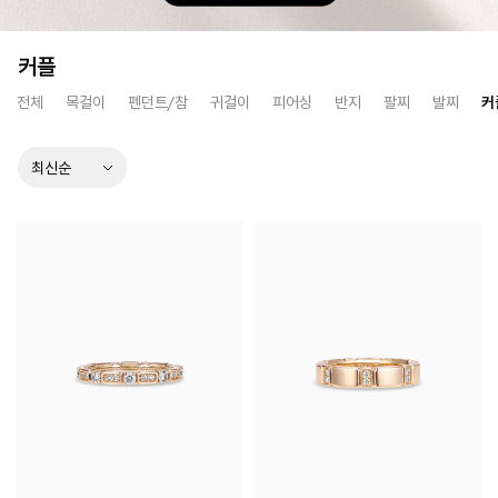
커플
전체
목걸이
펜던트/참
귀걸이
피어싱
반지
팔찌
발찌
커