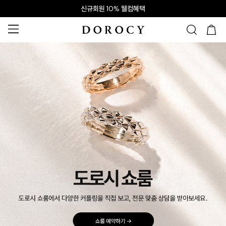
신규회원 10% 웰컴혜택