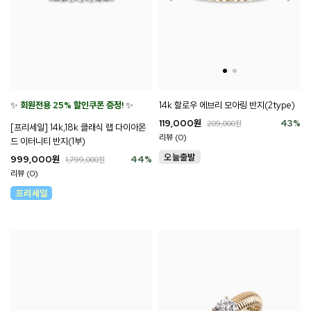
✨
회원전용 25% 할인쿠폰 증정!
✨
14k 할로우 에브리 모아링 반지(2type)
119,000
원
43
%
209,000
원
[프리세일] 14k,18k 클래식 랩 다이아몬
리뷰 (0)
드 이터니티 반지(1부)
999,000
원
44
%
1,799,000
원
리뷰 (0)