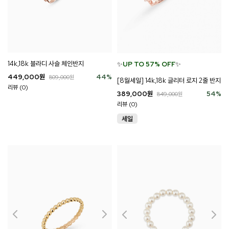
14k,18k 블라디 사슬 체인반지
✨
UP TO 57% OFF
✨
449,000
원
44
%
809,000
원
[8월세일] 14k,18k 글리터 로지 2줄 반지
리뷰 (0)
389,000
원
54
%
849,000
원
리뷰 (0)