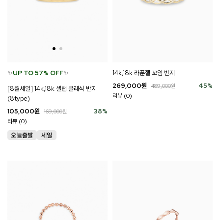
14k,18k 라푼젤 꼬임 반지
✨
UP TO 57% OFF
✨
269,000
원
45
%
489,000
원
[8월세일] 14k,18k 셀럽 클래식 반지
리뷰 (0)
(8type)
105,000
원
38
%
169,000
원
리뷰 (0)