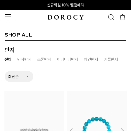
신규회원 10% 웰컴혜택
SHOP ALL
반지
전체
민자반지
스톤반지
이터니티반지
체인반지
커플반지