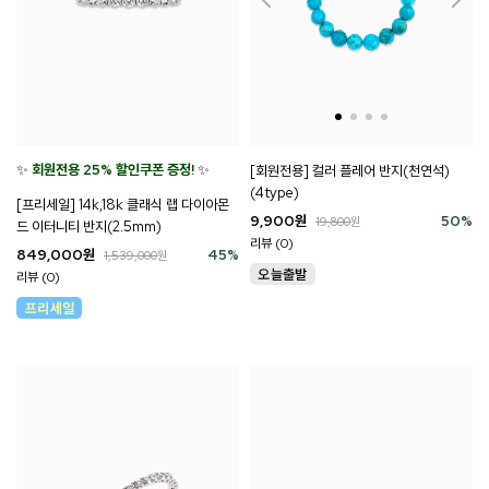
✨
회원전용 25% 할인쿠폰 증정!
✨
[회원전용] 컬러 플레어 반지(천연석)
(4type)
[프리세일] 14k,18k 클래식 랩 다이아몬
9,900
원
50
%
19,800
원
드 이터니티 반지(2.5mm)
리뷰 (0)
849,000
원
45
%
1,539,000
원
리뷰 (0)