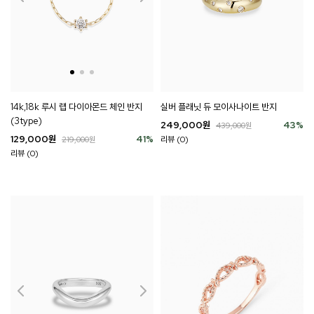
14k,18k 루시 랩 다이아몬드 체인 반지
실버 플래닛 듀 모이사나이트 반지
(3type)
249,000
원
43
%
439,000
원
129,000
원
41
%
리뷰 (0)
219,000
원
리뷰 (0)