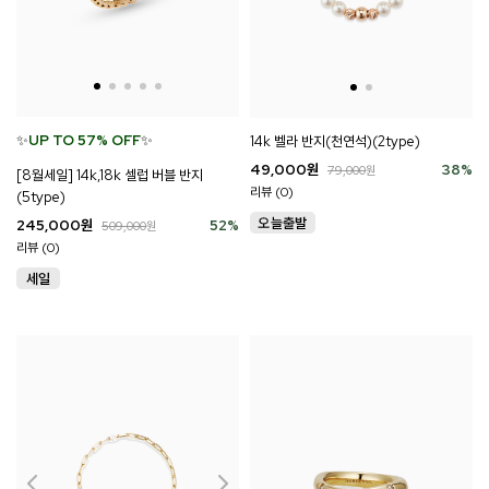
✨
UP TO 57% OFF
✨
14k 벨라 반지(천연석)(2type)
49,000
원
38
%
79,000
원
[8월세일] 14k,18k 셀럽 버블 반지
리뷰 (0)
(5type)
245,000
원
52
%
509,000
원
리뷰 (0)