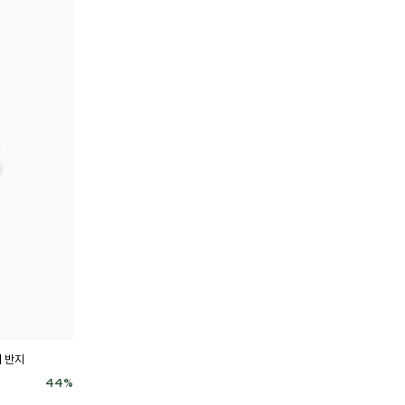
티 반지
44
%