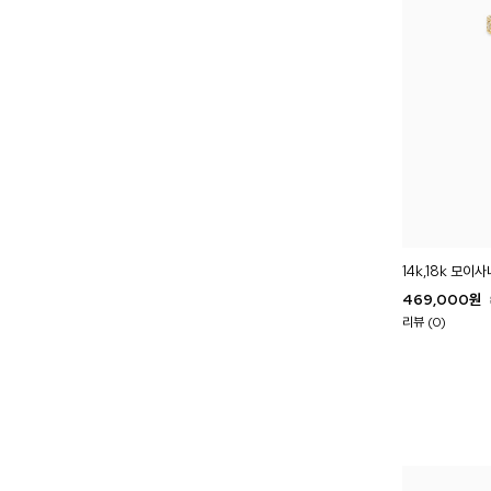
14k,18k 모이
469,000
원
리뷰 (0)