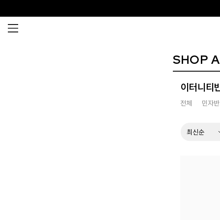
SHOP A
이터니티
전체
민자반