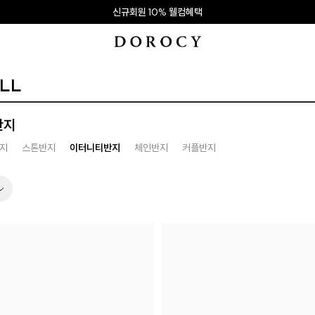
신규회원 10% 웰컴혜택
LL
반지
지
스톤반지
이터니티반지
체인반지
커플반지