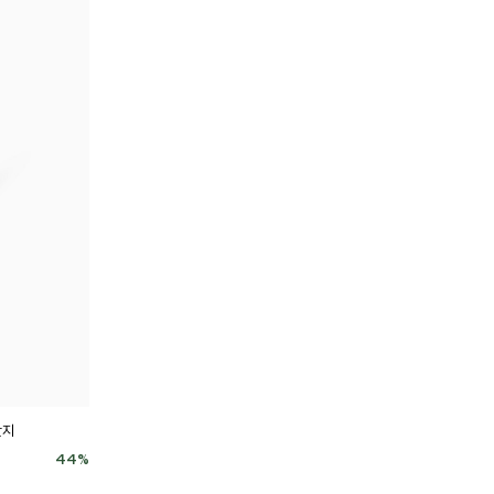
반지
44
%