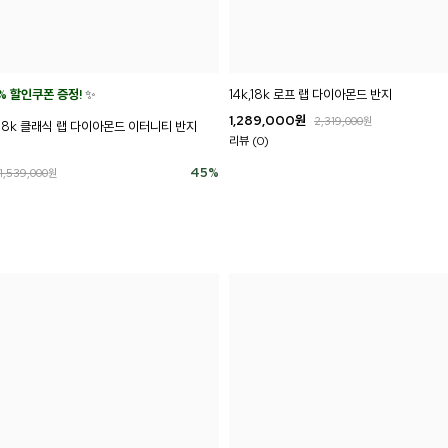
% 할인쿠폰 증정!
✨
14k,18k 로프 랩 다이아몬드 반지
1,289,000
원
2,319,000
원
k,18k 클래식 랩 다이아몬드 이터니티 반지
리뷰 (0)
45
%
1,539,000
원