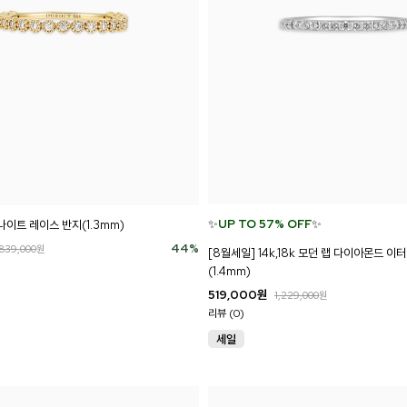
✨
UP TO 57% OFF
✨
사나이트 레이스 반지(1.3mm)
44
%
839,000
원
[8월세일] 14k,18k 모던 랩 다이아몬드 이
(1.4mm)
519,000
원
1,229,000
원
리뷰 (0)