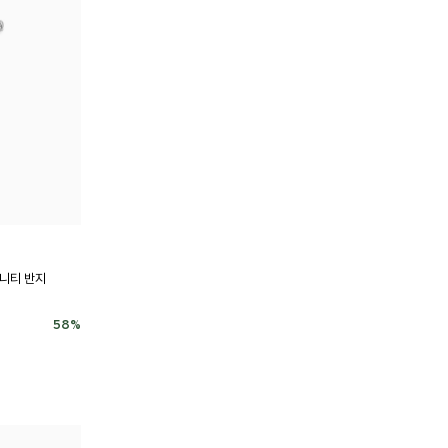
터니티 반지
58
%