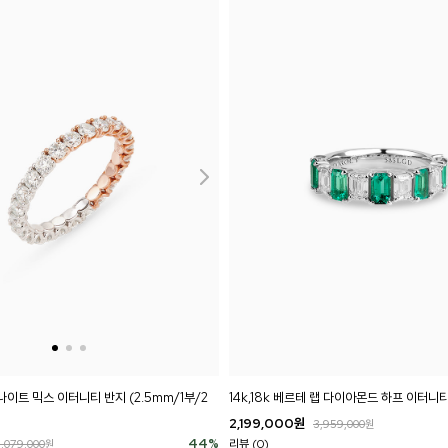
사나이트 믹스 이터니티 반지 (2.5mm/1부/2
14k,18k 베르테 랩 다이아몬드 하프 이터니
2,199,000
원
3,959,000
원
44
%
리뷰 (0)
1,079,000
원