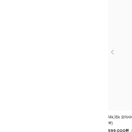
14k,18k 모이
부)
599,000
원