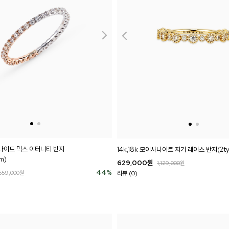
이사나이트 믹스 이터니티 반지
14k,18k 모이사나이트 지기 레이스 반지(2ty
m)
629,000
원
1,129,000
원
44
%
659,000
원
리뷰 (0)