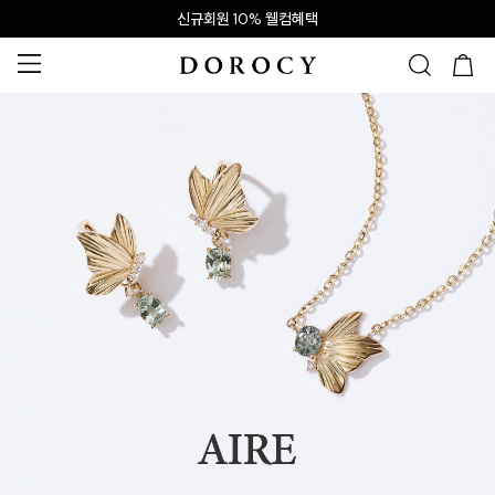
신규회원 10% 웰컴혜택