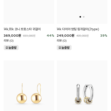
14k,18k 코니 트윗스타 귀걸이
14k 다이아 컷팅 링귀걸이(2type)
369,000
원
44
%
249,000
원
39
%
659,000
원
409,000
원
리뷰 (0)
리뷰 (0)