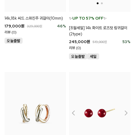
14k,18k 씨드 스와진주 귀걸이(10mm)
✨
UP TO 57% OFF
✨
179,000
원
46
%
329,000
원
[8월세일] 14k 화이트 로즈컷 링귀걸이
리뷰 (0)
(2type)
245,000
원
53
%
519,000
원
리뷰 (0)