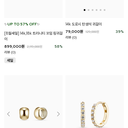
✨
UP TO 57% OFF
✨
14k 도로시 탄생석 귀걸이
79,000
원
39
%
129,000
원
[8월세일] 14k,18k 트리니티 꼬임 링귀걸
리뷰 (0)
이
899,000
원
58
%
2,119,000
원
리뷰 (0)