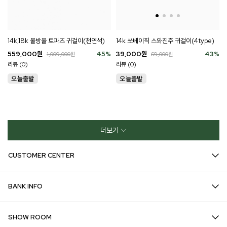
14k 쏘베이직 스와진주 귀걸이(4type)
14k,18k 물방울 토파즈 귀걸이(천연석)
39,000
원
43
%
559,000
원
45
%
69,000
원
1,009,000
원
리뷰 (0)
리뷰 (0)
더보기
CUSTOMER CENTER
BANK INFO
SHOW ROOM