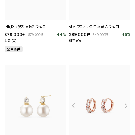
14k,18k 엣지 통통원 귀걸이
실버 모이사나이트 써클 링 귀걸이
379,000
원
44
%
299,000
원
46
%
679,000
원
549,000
원
리뷰 (0)
리뷰 (0)