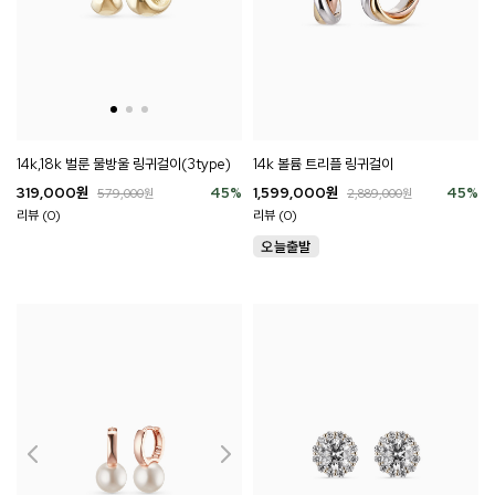
14k,18k 벌룬 물방울 링귀걸이(3type)
14k 볼륨 트리플 링귀걸이
319,000
원
45
%
1,599,000
원
45
%
579,000
원
2,889,000
원
리뷰 (0)
리뷰 (0)