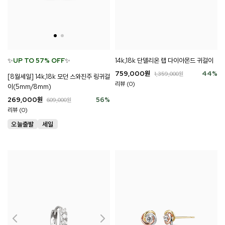
✨
UP TO 57% OFF
✨
14k,18k 단델리온 랩 다이아몬드 귀걸이
759,000
원
44
%
1,359,000
원
[8월세일] 14k,18k 모던 스와진주 링귀걸
리뷰 (0)
이(5mm/8mm)
269,000
원
56
%
609,000
원
리뷰 (0)