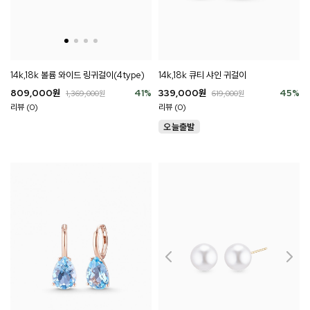
14k,18k 볼륨 와이드 링귀걸이(4type)
14k,18k 큐티 샤인 귀걸이
809,000
원
41
%
339,000
원
45
%
1,369,000
원
619,000
원
리뷰 (0)
리뷰 (0)