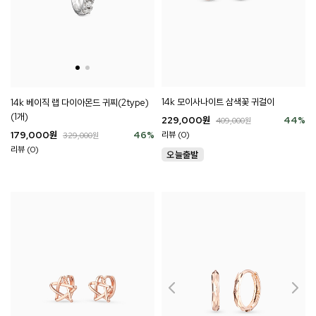
14k 모이사나이트 삼색꽃 귀걸이
14k 베이직 랩 다이아몬드 귀찌(2type)
(1개)
229,000
원
44
%
409,000
원
리뷰 (0)
179,000
원
46
%
329,000
원
리뷰 (0)