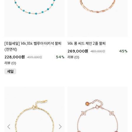
[8월세일] 14k,18k 벨루아 터키석 팔찌
14k 롱 씨드 체인 2줄 팔찌
(천연석)
269,000
원
45
%
489,000
원
228,000
원
54
%
리뷰 (0)
499,000
원
리뷰 (0)