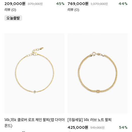
769,000
원
44
%
209,000
원
45
%
1,379,000
원
379,000
원
리뷰 (0)
리뷰 (0)
14k,18k 클로버 로프 체인 팔찌(랩 다이아
[8월세일] 14k 러브 노트 팔찌
몬드)
425,000
원
54
%
919,000
원