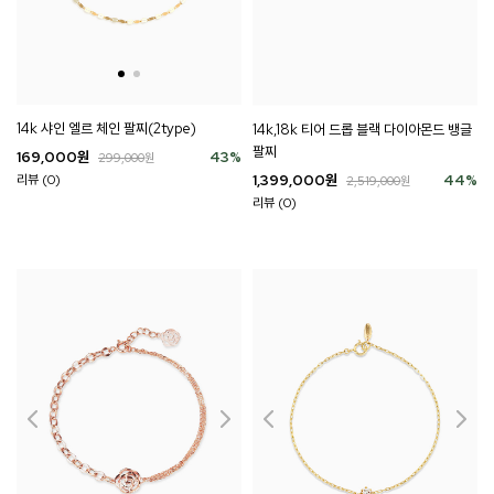
14k 샤인 엘르 체인 팔찌(2type)
14k,18k 티어 드롭 블랙 다이아몬드 뱅글
팔찌
169,000
원
43
%
299,000
원
리뷰 (0)
1,399,000
원
44
%
2,519,000
원
리뷰 (0)