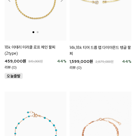
18k 이태리 미라클 로프 체인 팔찌
14k,18k 티어 드롭 랩 다이아몬드 뱅글 팔
(2type)
찌
459,000
원
44
%
1,599,000
원
44
%
819,000
원
2,879,000
원
리뷰 (0)
리뷰 (0)