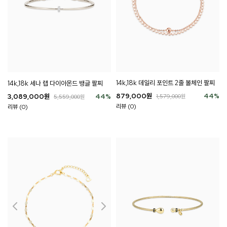
14k,18k 데일리 포인트 2줄 볼체인 팔찌
14k,18k 세나 랩 다이아몬드 뱅글 팔찌
879,000
원
44
%
3,089,000
원
44
%
1,579,000
원
5,559,000
원
리뷰 (0)
리뷰 (0)