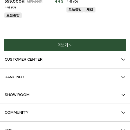
659,000
원
44
%
리뷰 (0)
1,179,000
원
리뷰 (0)
더보기
CUSTOMER CENTER
BANK INFO
SHOW ROOM
COMMUNITY