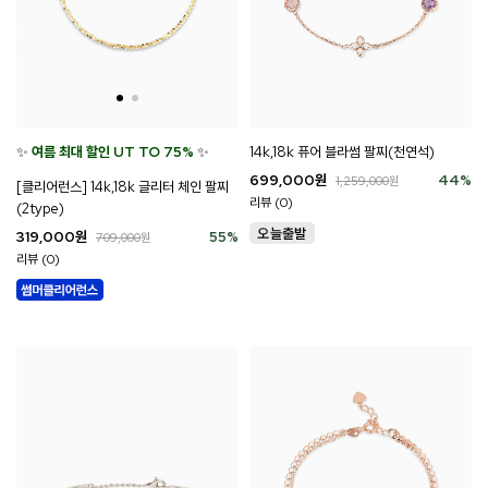
14k,18k 퓨어 블라썸 팔찌(천연석)
✨
여름 최대 할인 UT TO 75%
✨
699,000
원
44
%
1,259,000
원
[클리어런스] 14k,18k 글리터 체인 팔찌
리뷰 (0)
(2type)
319,000
원
55
%
709,000
원
리뷰 (0)