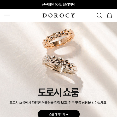
신규회원 10% 웰컴혜택