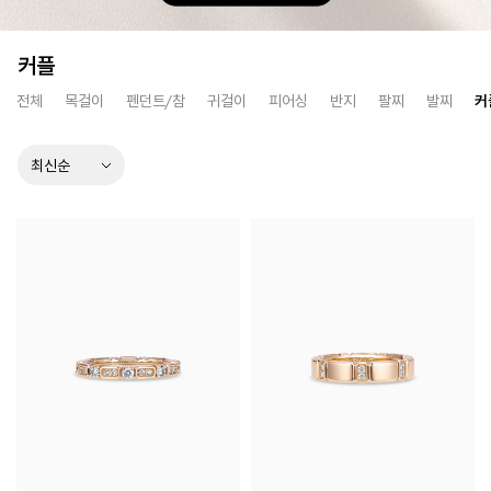
커플
전체
목걸이
펜던트/참
귀걸이
피어싱
반지
팔찌
발찌
커