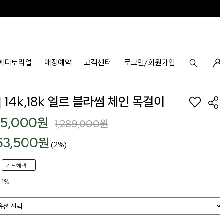
에디토리얼
매장예약
고객센터
로그인/회원가입
 14k,18k 엘르 블라썸 체인 목걸이
75,000
원
1,289,000
원
63,500원
(2%)
+
카드혜택
1%