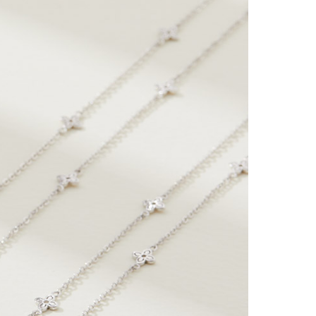
시나이트
세일
베스트
신상
아트랑
시그
진주
다이아몬드