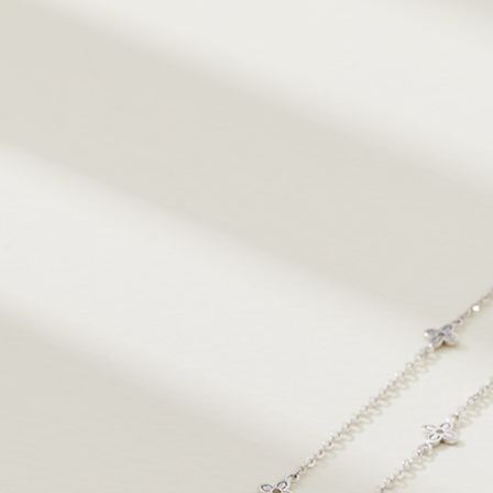
랩다이아몬드
모이
순금
선물추천