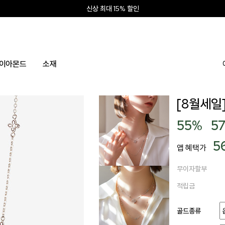
신상 최대 15% 할인
앱 설치하고 2만원 쿠폰
신규회원 10% 웰컴혜택
이아몬드
소재
[8월세일]
55
%
5
5
앱 혜택가
무이자할부
적립금
골드종류