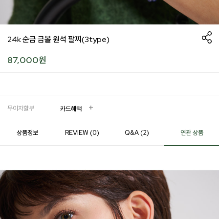
24k 순금 금볼 원석 팔찌(3type)
87,000
원
무이자할부
카드혜택
상품정보
REVIEW (
0
)
Q&A (2)
연관 상품