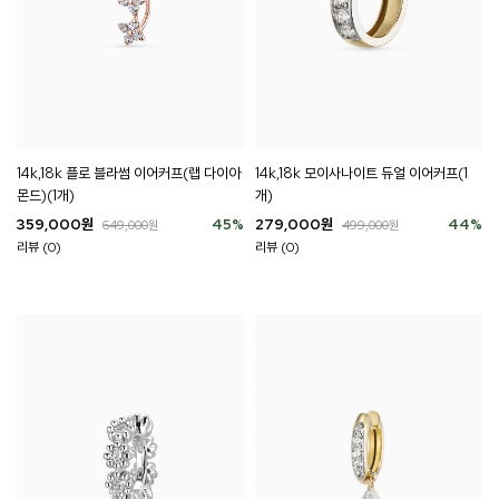
14k,18k 플로 블라썸 이어커프(랩 다이아
14k,18k 모이사나이트 듀얼 이어커프(1
몬드)(1개)
개)
359,000
원
45
%
279,000
원
44
%
649,000
원
499,000
원
리뷰 (0)
리뷰 (0)