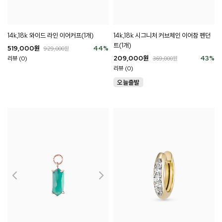
14k,18k 와이드 라인 이어커프(1개)
14k,18k 시그니처 커브체인 이어참 펜던
트(1개)
519,000
원
44
%
929,000
원
209,000
원
43
%
리뷰 (0)
369,000
원
리뷰 (0)