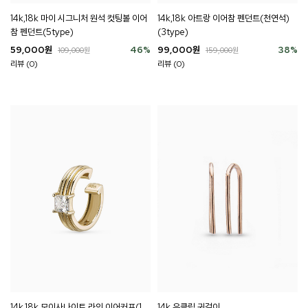
14k,18k 마이 시그니처 원석 컷팅볼 이어
14k,18k 아트랑 이어참 펜던트(천연석)
참 펜던트(5type)
(3type)
59,000
원
46
%
99,000
원
38
%
109,000
원
159,000
원
리뷰 (0)
리뷰 (0)
14k,18k 모이사나이트 라인 이어커프(1
14k 유클립 귀걸이