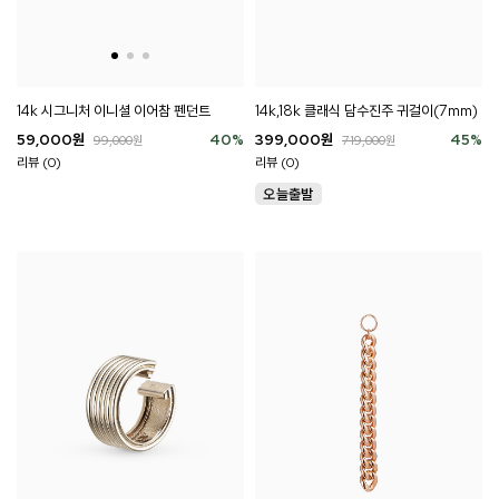
14k 시그니처 이니셜 이어참 펜던트
14k,18k 클래식 담수진주 귀걸이(7mm)
59,000
원
40
%
399,000
원
45
%
99,000
원
719,000
원
리뷰 (0)
리뷰 (0)