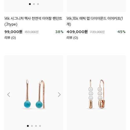
14k 시그니처 헥사 천연석 이어참 펜던트
14k,18k 에픽 랩 다이아몬드 이어커프(1
(3type)
개)
99,000
원
38
%
409,000
원
45
%
159,000
원
739,000
원
리뷰 (0)
리뷰 (0)