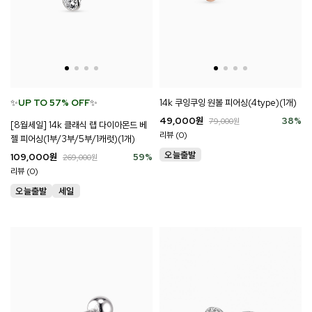
✨
UP TO 57% OFF
✨
14k 쿠잉쿠잉 원볼 피어싱(4type)(1개)
49,000
원
38
%
79,000
원
[8월세일] 14k 클래식 랩 다이아몬드 베
리뷰 (0)
젤 피어싱(1부/3부/5부/1캐럿)(1개)
109,000
원
59
%
269,000
원
리뷰 (0)