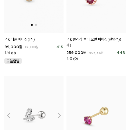
14k 베즐 피어싱(1개)
14k 클래식 루비 오벌 피어싱(천연석)(1
개)
99,000
원
41
%
169,000
원
259,000
원
44
%
리뷰 (0)
459,000
원
리뷰 (0)