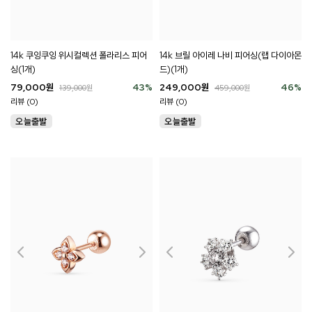
14k 쿠잉쿠잉 위시컬렉션 폴라리스 피어
14k 브릴 아이레 나비 피어싱(랩 다이아몬
싱(1개)
드)(1개)
79,000
원
43
%
249,000
원
46
%
139,000
원
459,000
원
리뷰 (0)
리뷰 (0)