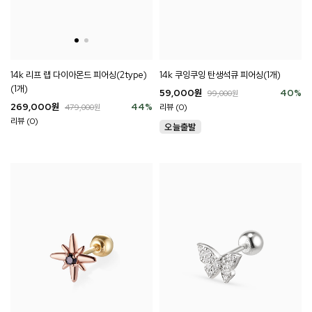
14k 리프 랩 다이아몬드 피어싱(2type)
14k 쿠잉쿠잉 탄생석큐 피어싱(1개)
(1개)
59,000
원
40
%
99,000
원
269,000
원
44
%
리뷰 (0)
479,000
원
리뷰 (0)