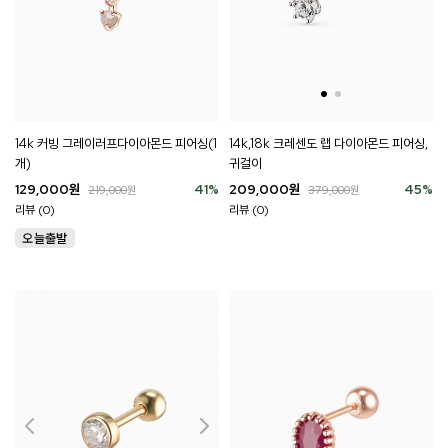
14k 커빙 그레이러프다이아몬드 피어싱(1
14k,18k 크레센도 랩 다이아몬드 피어싱,
개)
귀걸이
129,000
원
41
%
209,000
원
45
%
219,000
원
379,000
원
리뷰 (0)
리뷰 (0)