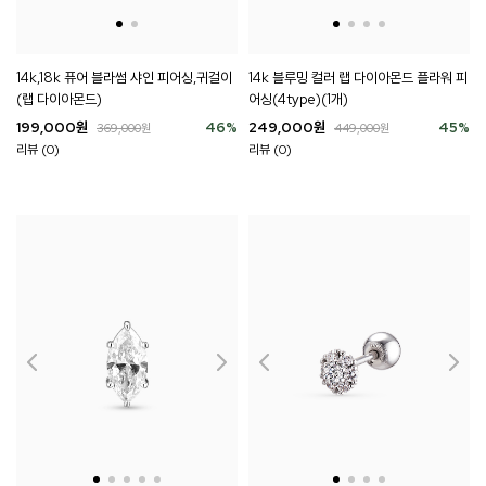
14k,18k 퓨어 블라썸 샤인 피어싱,귀걸이
14k 블루밍 컬러 랩 다이아몬드 플라워 피
(랩 다이아몬드)
어싱(4type)(1개)
199,000
원
46
%
249,000
원
45
%
369,000
원
449,000
원
리뷰 (0)
리뷰 (0)