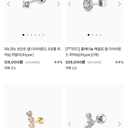
14k,18k 포인트 랩 다이아몬드 4프롱 피
[PT950] 플래티늄 헤일로 랩 다이아몬
어싱,귀걸이(4type)
드 피어싱(4type)(1개)
129,000
원
44
%
339,000
원
44
%
229,000
원
609,000
원
리뷰 (0)
리뷰 (0)