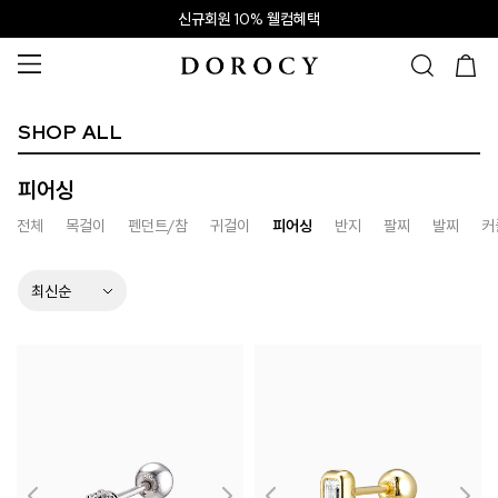
신규회원 10% 웰컴혜택
SHOP ALL
피어싱
전체
목걸이
펜던트/참
귀걸이
피어싱
반지
팔찌
발찌
커