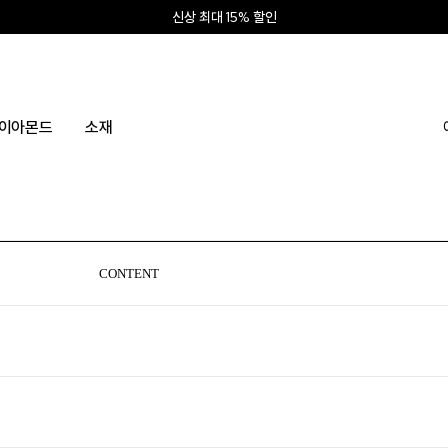
신상 최대 15% 할인
앱 설치하고 2만원 쿠폰
신규회원 10% 웰컴혜택
이아몬드
소재
CONTENT