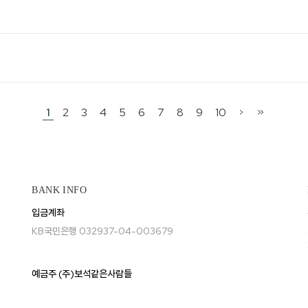
시나이트
세일
베스트
신상
아트랑
시그
진주
다이아몬드
1
2
3
4
5
6
7
8
9
10
>
>>
BANK INFO
입금계좌
KB국민은행 032937-04-003679
예금주 (주)보석같은사람들