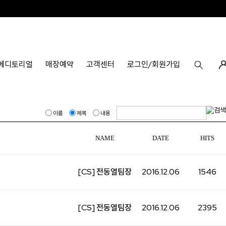
에디토리얼
매장예약
고객센터
로그인/회원가입
이름
제목
내용
NAME
DATE
HITS
[CS] 전동열팀장
2016.12.06
1546
[CS] 전동열팀장
2016.12.06
2395