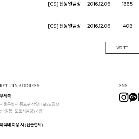
[CS] 전동열팀장
2016.12.06
1885
니처
하쿠나마타타
[CS] 전동열팀장
2016.12.06
408
WRITE
RETURN ADDRESS
SNS
우체국
서울특별시 종로구 삼일대로28길 8
(낙원동, 도로시빌딩) 4층
타택배 이용 시 (선불결제)